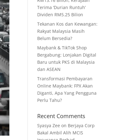
RM13.16 Bilion, Kerajaan
Terima ‘Durian Runtuh’
Dividen RM5.25 Bilion
Tekanan Kos dan Kewangan:
Rakyat Malaysia Masih
Belum Bersedia?
Maybank & TikTok Shop
Bergabung: Lonjakan Digital
Baru untuk PKS di Malaysia
dan ASEAN
Transformasi Pembayaran
Online Maybank: FPX Akan
Diganti, Apa Yang Pengguna
Perlu Tahu?
Recent Comments
Syasya Zee
on
Berjaya Corp
Bakal Ambil Alih MCIS
Insurance Berhad