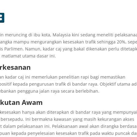
n meruncing di ibu kota, Malaysia kini sedang meneliti pelaksana
dijangka mampu mengurangkan kesesakan trafik sehingga 20%, sepe
s Parlimen. Namun, kadar caj yang bakal dikenakan perlu ditetap
 matlamat utama dasar ini.
erkesanan
an kadar caj ini memerlukan penelitian rapi bagi memastikan
itif kepada pengurusan trafik di bandar raya. Objektif utama ad
bankan pengguna jalan raya secara berlebihan.
ngkutan Awam
aj kesesakan hanya akan diterapkan di bandar raya yang mempunya
bersepadu. Ini bermakna kawasan yang masih kekurangan akses
t dalam pelaksanaan ini. Pelaksanaan awal akan dirangka berdas
mpuan kepada penyelesaian kesesakan trafik pada waktu puncak d