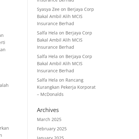
Syasya Zee
on
Berjaya Corp
Bakal Ambil Alih MCIS
Insurance Berhad
Salfa Hela
on
Berjaya Corp
an
Bakal Ambil Alih MCIS
rti
Insurance Berhad
kan
Salfa Hela
on
Berjaya Corp
Bakal Ambil Alih MCIS
Insurance Berhad
Salfa Hela
on
Rancang
alah
Kurangkan Pekerja Korporat
– McDonalds
Archives
i
March 2025
arkan
February 2025
an
January 2025