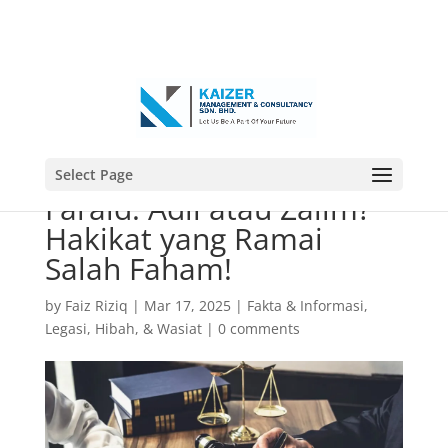
Select Page
Faraid: Adil atau Zalim?
Hakikat yang Ramai
Salah Faham!
by
Faiz Riziq
|
Mar 17, 2025
|
Fakta & Informasi
,
Legasi, Hibah, & Wasiat
|
0 comments