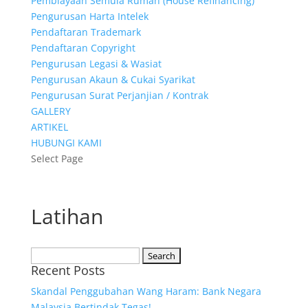
Pembiayaan Semula Rumah (House Refinancing)
Pengurusan Harta Intelek
Pendaftaran Trademark
Pendaftaran Copyright
Pengurusan Legasi & Wasiat
Pengurusan Akaun & Cukai Syarikat
Pengurusan Surat Perjanjian / Kontrak
GALLERY
ARTIKEL
HUBUNGI KAMI
Select Page
Latihan
Search
Recent Posts
for:
Skandal Penggubahan Wang Haram: Bank Negara
Malaysia Bertindak Tegas!